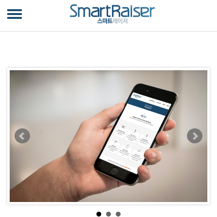
스마트레이저 서비스
주요 기능 가이드
기능 안내ㅤㅤㅤㅤㅤㅤㅤㅤㅤㅤㅤ
고객센터
SmartGive 안내ㅤㅤㅤㅤㅤ
특징 안내
About us
FAQㅤㅤㅤㅤㅤㅤㅤ
CMS/PG
스마트코칭
미션/비전ㅤㅤㅤ
사용문의
후원자 관리
온라인 페이지 제작
핵심가치
단체 모금 진단
메일링
서비스 리뷰
기부금영수증 발급
CONTACT US
관계 관리